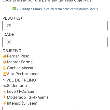
você precisa por dia para atingir seus objetivos.
+3.800 pessoas
já calcularam seus carboidratos ideais
PESO (KG)
IDADE
OBJETIVO
Perder Peso
Manter Forma
Ganhar Massa
Alta Performance
NÍVEL DE TREINO
Sedentário
Leve (1-2x/sem)
Moderado (3-4x/sem)
Intenso (5+/sem)